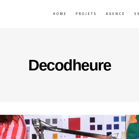
HOME
PROJETS
AGENCE
S
Decodheure