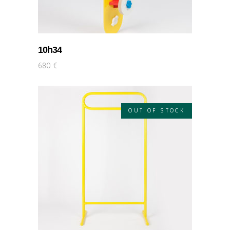
10h34
680
€
OUT OF STOCK
LIRE LA SUITE